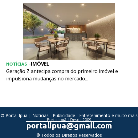
IMÓVEL
-
NOTÍCIAS
Geração Z antecipa compra do primeiro imóvel e
impulsiona mudanças no mercado...
© Portal Ipuã | Notícias - Publicidade - Entretenimento e muito mais
Portal Ipuã | Desde 2009
portalipua@gmail.com
® Todos os Direitos Reservados