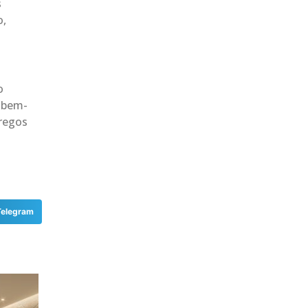
s
o,
o
o bem-
regos
Telegram