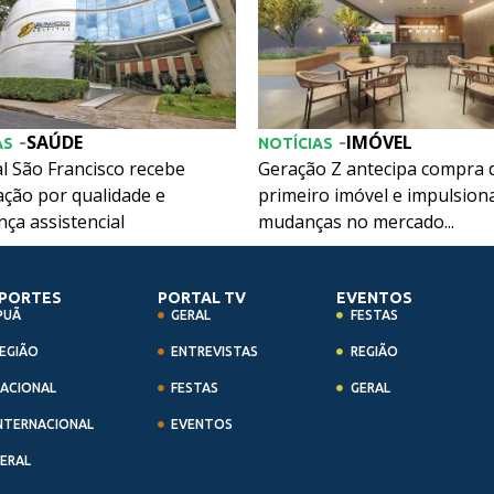
SAÚDE
IMÓVEL
-
-
AS
NOTÍCIAS
l São Francisco recebe
Geração Z antecipa compra 
ação por qualidade e
primeiro imóvel e impulsion
ça assistencial
mudanças no mercado...
PORTES
PORTAL TV
EVENTOS
PUÃ
GERAL
FESTAS
EGIÃO
ENTREVISTAS
REGIÃO
ACIONAL
FESTAS
GERAL
NTERNACIONAL
EVENTOS
ERAL