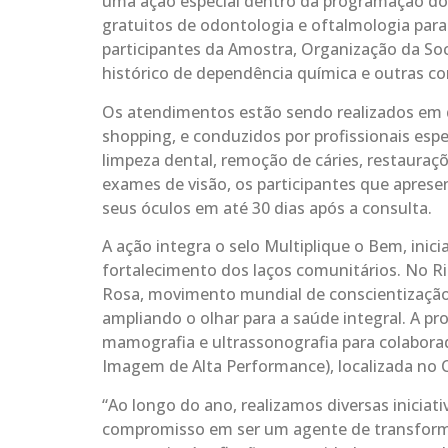
uma ação especial dentro da programação do
gratuitos de odontologia e oftalmologia para 
participantes da Amostra, Organização da Soc
histórico de dependência química e outras co
Os atendimentos estão sendo realizados em 
shopping, e conduzidos por profissionais espe
limpeza dental, remoção de cáries, restauraçõ
exames de visão, os participantes que apres
seus óculos em até 30 dias após a consulta.
A ação integra o selo Multiplique o Bem, inici
fortalecimento dos laços comunitários. No R
Rosa, movimento mundial de conscientização
ampliando o olhar para a saúde integral. A 
mamografia e ultrassonografia para colaborad
Imagem de Alta Performance), localizada no 
“Ao longo do ano, realizamos diversas iniciat
compromisso em ser um agente de transforma