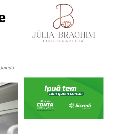
e
cluindo