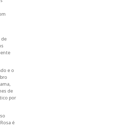
os
com
s de
os
mente
ado e o
ubro
mama,
mes de
tico por
sso
 Rosa é