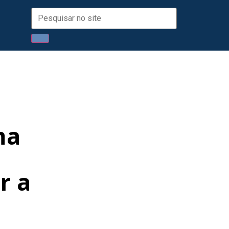
ma
r a