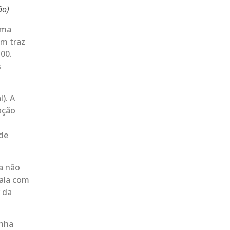
ão)
uma
m traz
500.
s
). A
ação
 de
a não
fala com
 da
anha