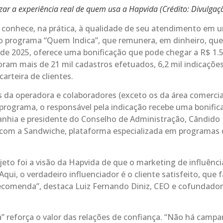
rizar a experiência real de quem usa a Hapvida (Crédito: Divulgaç
 conhece, na prática, à qualidade de seu atendimento em 
 programa “Quem Indica”, que remunera, em dinheiro, que
o de 2025, oferece uma bonificação que pode chegar a R$ 1.
oram mais de 21 mil cadastros efetuados, 6,2 mil indicaçõe
arteira de clientes.
s da operadora e colaboradores (exceto os da área comercial
 programa, o responsável pela indicação recebe uma bonific
panhia e presidente do Conselho de Administração, Cândido
ia com a Sandwiche, plataforma especializada em programas
to foi a visão da Hapvida de que o marketing de influênci
Aqui, o verdadeiro influenciador é o cliente satisfeito, que 
recomenda”, destaca Luiz Fernando Diniz, CEO e cofundador
” reforça o valor das relações de confiança. “Não há camp