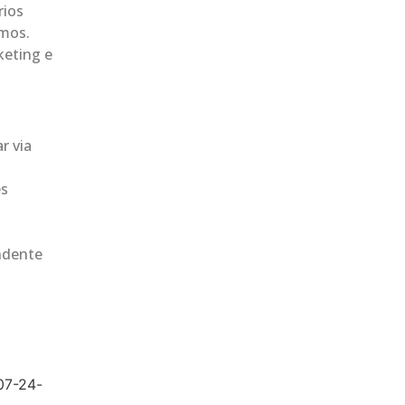
rios
amos.
keting e
r via
es
ndente