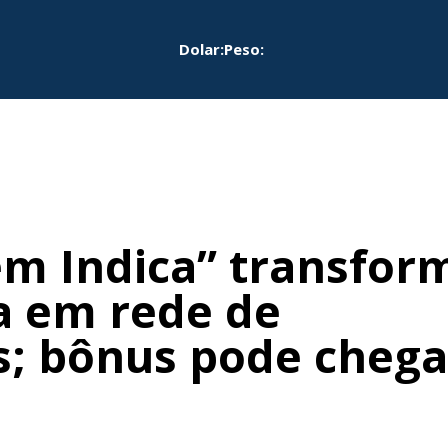
Dolar:
Peso:
m Indica” transfor
a em rede de
; bônus pode chega