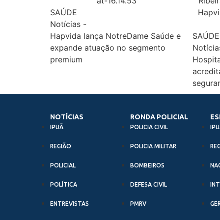
SAÚDE
Notícias
-
Hapvida lança NotreDame Saúde e
SAÚDE
expande atuação no segmento
Notícia
premium
Hospita
acredit
seguran
NOTÍCIAS
RONDA POLICIAL
ES
IPUÃ
POLICIA CIVIL
IPU
REGIÃO
POLICIA MILITAR
RE
POLICIAL
BOMBEIROS
NA
POLÍTICA
DEFESA CIVIL
IN
ENTREVISTAS
PMRV
GE