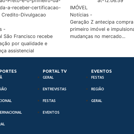
IMÓVEL
Notícias
-
Geração Z antecipa compra
s
-
primeiro imóvel e impulsion
l São Francisco recebe
mudanças no mercado...
ação por qualidade e
ça assistencial
PORTES
PORTAL TV
EVENTOS
Ã
GERAL
FESTAS
GIÃO
ENTREVISTAS
REGIÃO
CIONAL
FESTAS
GERAL
TERNACIONAL
EVENTOS
RAL