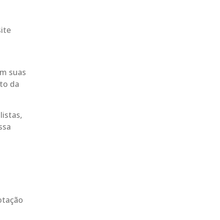
ite
am suas
nto da
listas,
ssa
votação