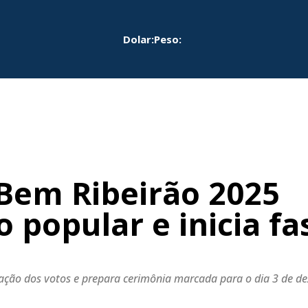
Dolar:
Peso:
Bem Ribeirão 2025
 popular e inicia fa
idação dos votos e prepara cerimônia marcada para o dia 3 de 