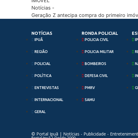
IMÓVEL
Notícias
-
Geração Z antecipa compra do primeiro imóv
NOTÍCIAS
RONDA POLICIAL
ES
IPUÃ
POLICIA CIVIL
I
REGIÃO
POLICIA MILITAR
R
POLICIAL
BOMBEIROS
N
POLÍTICA
DEFESA CIVIL
I
ENTREVISTAS
PMRV
G
INTERNACIONAL
SAMU
GERAL
© Portal Ipuã | Notícias - Publicidade - Entretenime
Portal Ipuã | Desde 2009