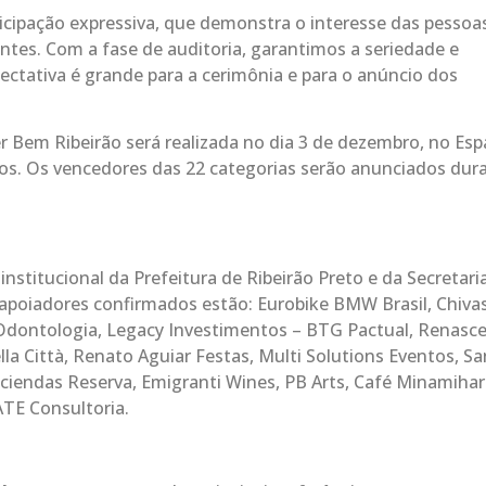
cipação expressiva, que demonstra o interesse das pessoas
tes. Com a fase de auditoria, garantimos a seriedade e
ectativa é grande para a cerimônia e para o anúncio dos
r Bem Ribeirão será realizada no dia 3 de dezembro, no Es
dos. Os vencedores das 22 categorias serão anunciados dur
stitucional da Prefeitura de Ribeirão Preto e da Secretari
 apoiadores confirmados estão: Eurobike BMW Brasil, Chiva
 Odontologia, Legacy Investimentos – BTG Pactual, Renasc
la Città, Renato Aguiar Festas, Multi Solutions Eventos, San
ciendas Reserva, Emigranti Wines, PB Arts, Café Minamihar
ATE Consultoria.