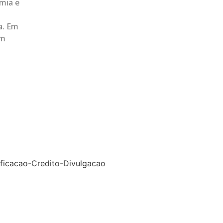
mia e
a. Em
em