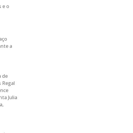
 e o
paço
ante a
a de
s Regal
ence
ta Julia
a,