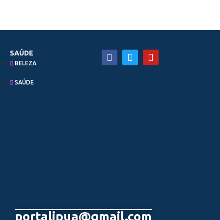
SAÚDE
BELEZA
SAÚDE
portalipua@gmail.com