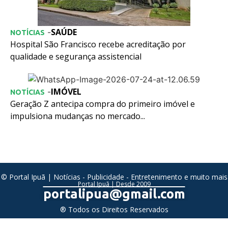
SAÚDE
-
NOTÍCIAS
Hospital São Francisco recebe acreditação por
qualidade e segurança assistencial
IMÓVEL
-
NOTÍCIAS
Geração Z antecipa compra do primeiro imóvel e
impulsiona mudanças no mercado...
© Portal Ipuã | Notícias - Publicidade - Entretenimento e muito mais
Portal Ipuã | Desde 2009
portalipua@gmail.com
® Todos os Direitos Reservados