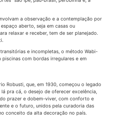
rtes” são ipê, pau-brasil, perobinha e, a
 envolvam a observação e a contemplação por
m espaço aberto, seja em casas ou
a relaxar e receber, tem de ser planejado.
i.
 transitórias e incompletas, o método Wabi-
m piscinas com bordas irregulares e em
rio Robusti, que, em 1930, começou o legado
lá pra cá, o desejo de oferecer excelência,
 do prazer e dobem-viver, com conforto e
nte e o futuro, unidos pela curadoria das
no conceito da alta decoração no país.