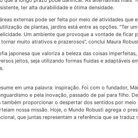
ó que a longo prazo pode danificar. As alternativas mais “fo
sistente, ter alta durabilidade e ótima densidade.
áreas externas pode ser feita por meio de atividades que
tilização de plantas, jardins está entre as opções. “Ter u
licidade. Um ambiente que provoque a vontade de ficar par
ornar muito atrativos e prazerosos”, conclui Maura Robust
fia japonesa que valoriza a beleza das coisas imperfeitas,
ersos jeitos, seja utilizando formas fluidas e adaptáveis e
s.
esume em uma palavra: inspiração. Foi com o fundador, Má
nguardismo e pela inovação, passado de pai para filho. De 
s também proporcionar o despertar dos sentidos por meio
rteiam nossa missão. Hoje, o Mundo Robusti agrega o prese
cional, que juntas representam a referência que se traduz 