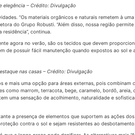
 elegência – Crédito: Divulgação
ovidades. “Os materiais orgânicos e naturais remetem à u
etora do Grupo Robusti. “Além disso, nossa região permit
 residência”, continua.
ente agora no verão, são os tecidos que devem proporcion
ém de possuir fácil manutenção quando expostos ao sol e 
staque nas casas – Crédito: Divulgação
ros e mais uma opção para áreas externas, pois combinam
es como marrom, terracota, bege, caramelo, bordô, areia, 
tem uma sensação de acolhimento, naturalidade e sofisti
ante a presença de elementos que suportem as ações dos ra
proteção contra o sol e sejam resistentes ao desbotamento