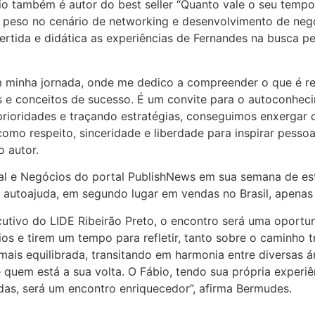
io também é autor do best seller “Quanto vale o seu tempo
e peso no cenário de networking e desenvolvimento de negó
ertida e didática as experiências de Fernandes na busca pel
em minha jornada, onde me dedico a compreender o que é re
s e conceitos de sucesso. É um convite para o autoconhec
rioridades e traçando estratégias, conseguimos enxergar o
como respeito, sinceridade e liberdade para inspirar pesso
o autor.
al e Negócios do portal PublishNews em sua semana de estr
ia autoajuda, em segundo lugar em vendas no Brasil, apena
cutivo do LIDE Ribeirão Preto, o encontro será uma oportu
s e tirem um tempo para refletir, tanto sobre o caminho t
ais equilibrada, transitando em harmonia entre diversas á
e quem está a sua volta. O Fábio, tendo sua própria exper
das, será um encontro enriquecedor”, afirma Bermudes.