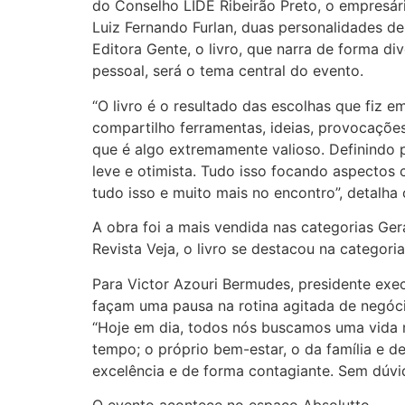
do Conselho LIDE Ribeirão Preto, o empresár
Luiz Fernando Furlan, duas personalidades d
Editora Gente, o livro, que narra de forma div
pessoal, será o tema central do evento.
“O livro é o resultado das escolhas que fiz 
compartilho ferramentas, ideias, provocaçõe
que é algo extremamente valioso. Definindo p
leve e otimista. Tudo isso focando aspectos 
tudo isso e muito mais no encontro”, detalha 
A obra foi a mais vendida nas categorias Ger
Revista Veja, o livro se destacou na categor
Para Victor Azouri Bermudes, presidente exe
façam uma pausa na rotina agitada de negócio
“Hoje em dia, todos nós buscamos uma vida m
tempo; o próprio bem-estar, o da família e d
excelência e de forma contagiante. Sem dúvi
O evento acontece no espaço Absolutto.