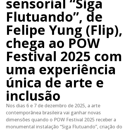
sensorial “Siga
Flutuando”, de
Felipe Yung (Flip),
chega ao POW
Festival 2025 com
uma experiência
única de arte e
inclusão
Nos dias 6 e 7 de dezembro de 2025, a arte
contemporânea brasileira vai ganhar novas
dimensões quando o POW Festival 2025 receber a
monumental instalação “Siga Flutuando”, criação do