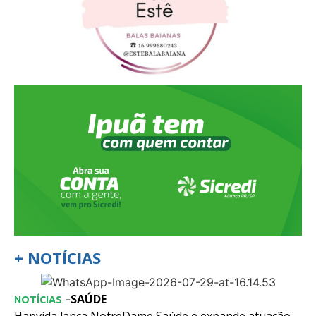
+ NOTÍCIAS
SAÚDE
-
NOTÍCIAS
Hapvida lança NotreDame Saúde e expande atuação