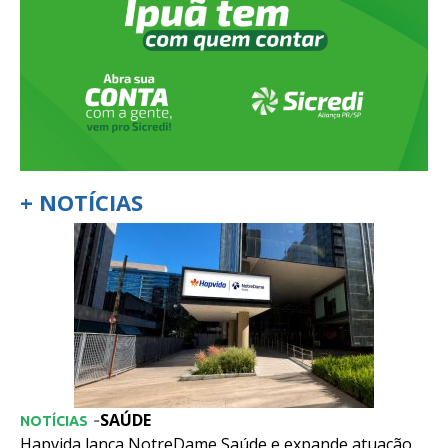
+ NOTÍCIAS
SAÚDE
-
NOTÍCIAS
Hapvida lança NotreDame Saúde e expande atuação