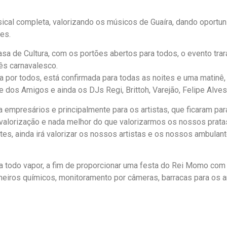
ical completa, valorizando os músicos de Guaíra, dando oportu
tes.
Casa de Cultura, com os portões abertos para todos, o evento tr
mês carnavalesco.
a por todos, está confirmada para todas as noites e uma matinê,
 dos Amigos e ainda os DJs Regi, Brittoh, Varejão, Felipe Alve
ra empresários e principalmente para os artistas, que ficaram pa
alorização e nada melhor do que valorizarmos os nossos prata
ntes, ainda irá valorizar os nossos artistas e os nossos ambulant
a todo vapor, a fim de proporcionar uma festa do Rei Momo com 
heiros químicos, monitoramento por câmeras, barracas para os 